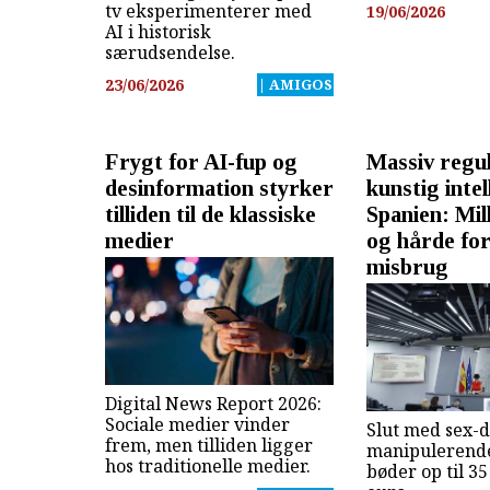
tv eksperimenterer med
19/06/2026
AI i historisk
særudsendelse.
23/06/2026
| AMIGOS
Frygt for AI-fup og
Massiv regul
desinformation styrker
kunstig intel
tilliden til de klassiske
Spanien: Mil
medier
og hårde fo
misbrug
Digital News Report 2026:
Sociale medier vinder
Slut med sex-
frem, men tilliden ligger
manipulerende
hos traditionelle medier.
bøder op til 35