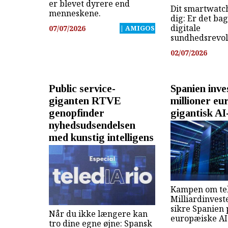
er blevet dyrere end
Dit smartwatc
menneskene.
dig: Er det ba
digitale
07/07/2026
| AMIGOS
sundhedsrevol
02/07/2026
Public service-
Spanien inve
giganten RTVE
millioner eur
genopfinder
gigantisk AI
nyhedsudsendelsen
med kunstig intelligens
Kampen om te
Milliardinvest
sikre Spanien p
Når du ikke længere kan
europæiske AI
tro dine egne øjne: Spansk