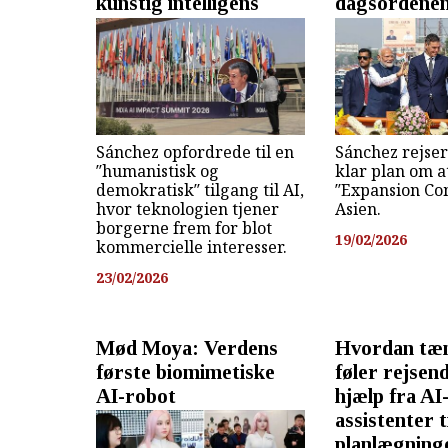
kunstig intelligens
dagsordene
Sánchez opfordrede til en
Sánchez rejse
″humanistisk og
klar plan om 
demokratisk″ tilgang til AI,
″Expansion Com
hvor teknologien tjener
Asien.
borgerne frem for blot
19/02/2026
kommercielle interesser.
23/02/2026
Mød Moya: Verdens
Hvordan tæ
første biomimetiske
føler rejsen
AI-robot
hjælp fra AI
assistenter t
planlægnin