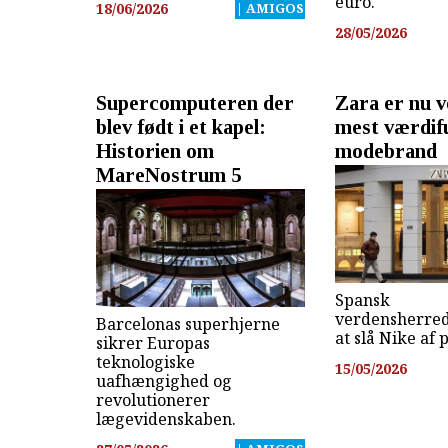
euro.
18/06/2026
| AMIGOS
28/05/2026
Supercomputeren der
Zara er nu 
blev født i et kapel:
mest værdif
Historien om
modebrand
MareNostrum 5
Spansk
verdensherre
Barcelonas superhjerne
at slå Nike af 
sikrer Europas
teknologiske
15/05/2026
uafhængighed og
revolutionerer
lægevidenskaben.