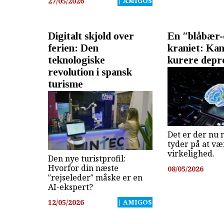
27/05/2026
| AMIGOS
Digitalt skjold over
En ″blåbær-c
ferien: Den
kraniet: Kan
teknologiske
kurere depr
revolution i spansk
turisme
Det er der nu 
tyder på at væ
virkelighed.
Den nye turistprofil:
Hvorfor din næste
08/05/2026
″rejseleder″ måske er en
AI-ekspert?
12/05/2026
| AMIGOS