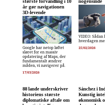
største forvandling i 10
nogensinde
år gør navigationen
3D-levende
VIDEO: Sådan 
hverdagen med
Google har netop løftet
25/02/2026
sløret for en massiv
opdatering af Maps, der
fundamentalt ændrer
måden, vi navigerer på.
17/03/2026
88 lande underskriver
Sánchez i In
historiens største
Kunstig inte
diplomatiske aftale om
økonomisk o