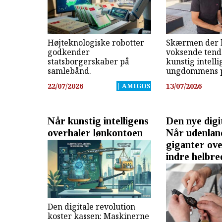
Højteknologiske robotter
Skærmen der l
godkender
voksende ten
statsborgerskaber på
kunstig intell
samlebånd.
ungdommens p
22/07/2026
| AMIGOS
13/07/2026
Når kunstig intelligens
Den nye digi
overhaler lønkontoen
Når udenlan
giganter ove
indre helbre
Den digitale revolution
koster kassen: Maskinerne