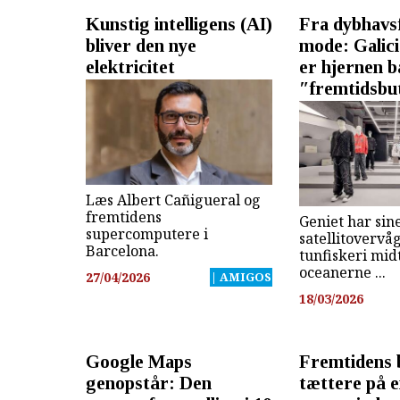
Kunstig intelligens (AI)
Fra dybhavsfi
bliver den nye
mode: Galici
elektricitet
er hjernen 
″fremtidsbu
Læs Albert Cañigueral og
fremtidens
Geniet har sin
supercomputere i
satellitovervå
Barcelona.
tunfiskeri mid
oceanerne ...
27/04/2026
| AMIGOS
18/03/2026
Google Maps
Fremtidens 
genopstår: Den
tættere på 