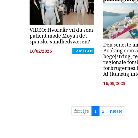
VIDEO: Hvornår vil du som
patient møde Moya i det
spanske sundhedsvæsen?
Den seneste an
Booking.com a
10/02/2026
| AMIGOS
begejstring, t
regionale forsk
forbrugernes h
AI (kunstig int
16/09/2025
forrige
1
2
næste