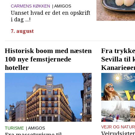
CARMENS KØKKEN
| AMIGOS
Uanset hvad er det en opskrift
i dag ...!
7. august
Historisk boom med næsten
Fra trykke
100 nye femstjernede
Sevilla til
hoteller
Kanarieøe
VEJR OG NATUR
TURISME
| AMIGOS
Vejrudsigten
Fra masseturisme til