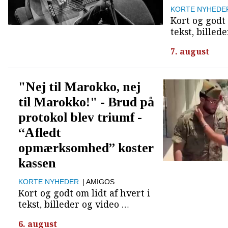
KORTE NYHEDE
Kort og godt 
tekst, billed
7. august
"Nej til Marokko, nej
til Marokko!" - Brud på
protokol blev triumf -
“Afledt
opmærksomhed” koster
kassen
KORTE NYHEDER
| AMIGOS
Kort og godt om lidt af hvert i
tekst, billeder og video …
6. august