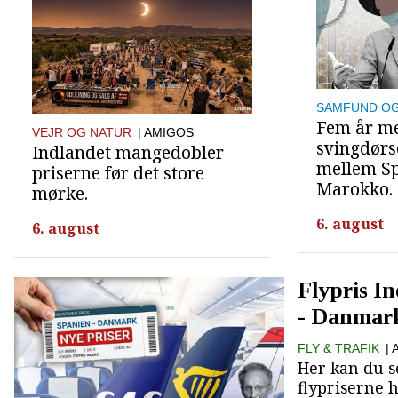
SAMFUND OG
Fem år m
VEJR OG NATUR
| AMIGOS
svingdørs
Indlandet mangedobler
mellem S
priserne før det store
Marokko.
mørke.
6. august
6. august
Flypris I
- Danmar
FLY & TRAFIK
|
Her kan du s
flypriserne h