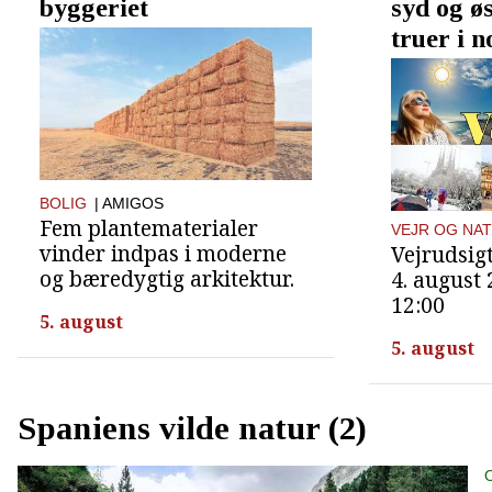
byggeriet
syd og ø
truer i n
BOLIG
| AMIGOS
Fem plantematerialer
VEJR OG NA
vinder indpas i moderne
Vejrudsigt
og bæredygtig arkitektur.
4. august
12:00
5. august
5. august
Spaniens vilde natur (2)