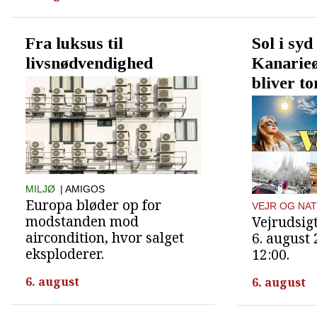
Fra luksus til
Sol i syd
livsnødvendighed
Kanarie
bliver t
MILJØ
| AMIGOS
Europa bløder op for
VEJR OG NA
modstanden mod
Vejrudsigt
aircondition, hvor salget
6. august
eksploderer.
12:00.
6. august
6. august