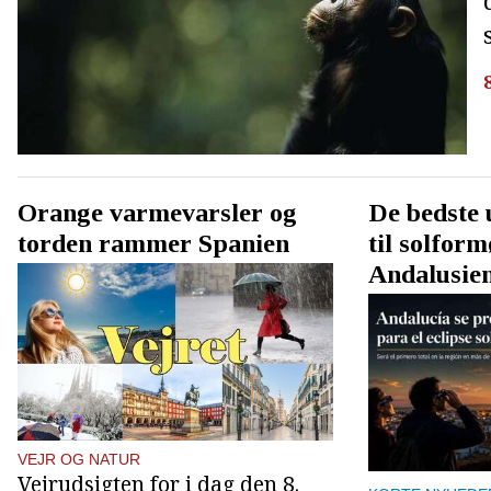
Orange varmevarsler og
De bedste
torden rammer Spanien
til solform
Andalusie
VEJR OG NATUR
Vejrudsigten for i dag den 8.