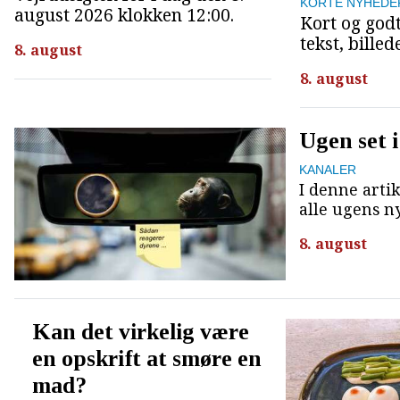
KORTE NYHEDE
august 2026 klokken 12:00.
Kort og godt
tekst, bille
8. august
8. august
Ugen set i
KANALER
I denne artike
alle ugens n
8. august
Kan det virkelig være
en opskrift at smøre en
mad?