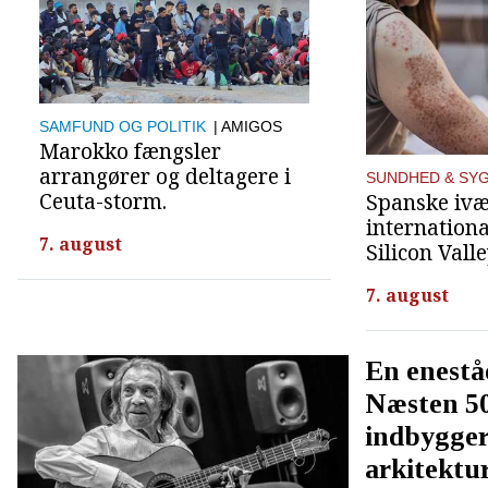
SAMFUND OG POLITIK
| AMIGOS
Marokko fængsler
arrangører og deltagere i
SUNDHED & SY
Ceuta-storm.
Spanske ivæ
internationa
7. august
Silicon Valle
7. august
En enestå
Næsten 50
indbygger
arkitektu