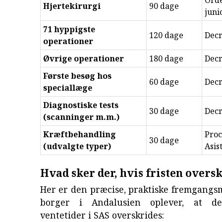
Orde
Hjertekirurgi
90 dage
juni
71 hyppigste
120 dage
Decr
operationer
Øvrige operationer
180 dage
Decr
Første besøg hos
60 dage
Decr
speciallæge
Diagnostiske tests
30 dage
Decr
(scanninger m.m.)
Kræftbehandling
Proc
30 dage
(udvalgte typer)
Asis
Hvad sker der, hvis fristen overs
Her er den præcise, praktiske fremgangs
borger i Andalusien oplever, at d
ventetider i SAS overskrides: