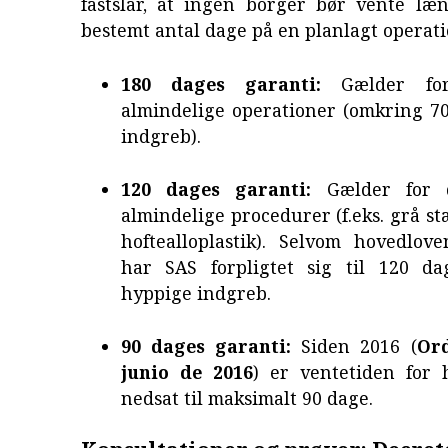
fastslår, at ingen borger bør vente læ
bestemt antal dage på en planlagt operati
180 dages garanti:
Gælder for
almindelige operationer (omkring 70
indgreb).
120 dages garanti:
Gælder for 
almindelige procedurer (f.eks. grå stæ
hoftealloplastik). Selvom hovedlove
har SAS forpligtet sig til 120 da
hyppige indgreb.
90 dages garanti:
Siden 2016 (
Or
junio de 2016
) er ventetiden for h
nedsat til maksimalt 90 dage.