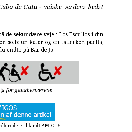
 Cabo de Gata - måske verdens bedst
på de sekundære veje i Los Escullos i din
n solbrun kulør og en tallerken paella,
du endte på Bar de Jo.
lig for gangbesværede
u allerede er blandt AMIGOS.