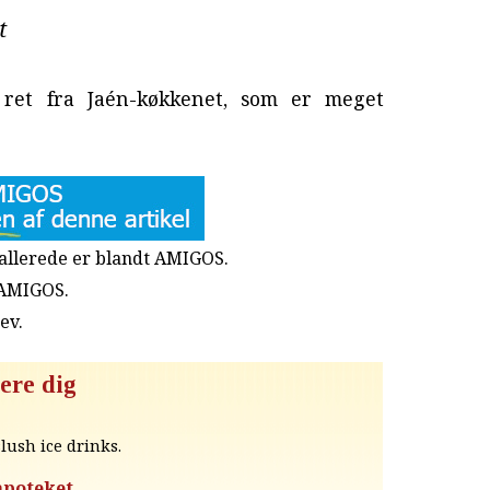
t
 ret fra Jaén-køkkenet, som er meget
u allerede er blandt AMIGOS.
 AMIGOS.
rev
.
ere dig
lush ice drinks.
apoteket